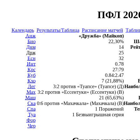
ПФЛ 2020
Календарь
Результаты/Таблица
Расписание матчей
Таблиц
Анж
«Дружба» (Майкоп)
Био
22,30%
Ша
Днм
14
Рей
Држ
25
Есн
32
Инт
0.78
Крс
27:79
Куб
0.84:2.47
Кхо
7 (21,88%)
Лег
3:2 против «Туапсе» (Туапсе) (Д)
Наибо
Мах
3:2 против «Ессентуки» (Ессентуки) (В)
Маш
21 (65,63%)
Ска
0:6 против «Махачкала» (Махачкала) (В)
Наибо
Спа
1 Поражений
Те
Туа
1 Безвыигрышная серия
Фор
Чер