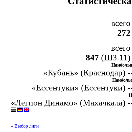
Статистическа
всего
272
всего
847
(Ш3.11)
Наибольш
«Кубань» (Краснодар) -
Наиболь
«Ессентуки» (Ессентуки) -
Н
«Легион Динамо» (Махачкала) -
« Выбор лиги