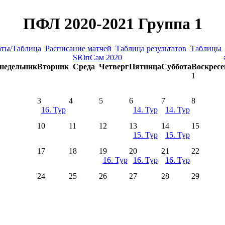
ПФЛ 2020-2021 Группа 1
аты/Таблица
Расписание матчей
Таблица результатов
Таблицы
ЅЮпСам 2020
недельник
Вторник
Среда
Четверг
Пятница
Суббота
Воскресе
1
3
4
5
6
7
8
16. Тур
14. Тур
14. Тур
10
11
12
13
14
15
15. Тур
15. Тур
17
18
19
20
21
22
16. Тур
16. Тур
16. Тур
24
25
26
27
28
29