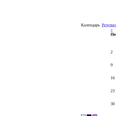
Календарь
Результ
«
По
2
9
16
23
30