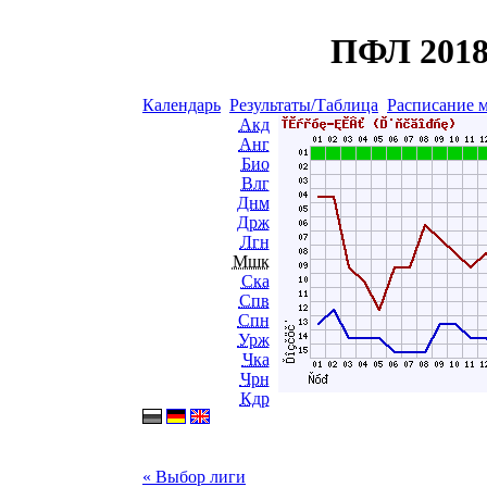
ПФЛ 2018
Календарь
Результаты/Таблица
Расписание 
Акд
Анг
Био
Влг
Днм
Држ
Лгн
Мшк
Ска
Спв
Спн
Урж
Чка
Чрн
Кдр
« Выбор лиги