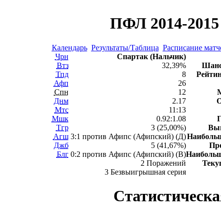
ПФЛ 2014-2015 
Календарь
Результаты/Таблица
Расписание матч
Чрн
Спартак (Нальчик)
Втз
32,39%
Шанс
Тпд
8
Рейтин
Афп
26
Спн
12
Днм
2.17
Мтс
11:13
Мшк
0.92:1.08
Тгр
3 (25,00%)
Вы
Агш
3:1 против Афипс (Афипский) (Д)
Наиболь
Джб
5 (41,67%)
Пр
Блг
0:2 против Афипс (Афипский) (В)
Наиболь
2 Поражений
Теку
3 Безвыигрышная серия
Статистическа