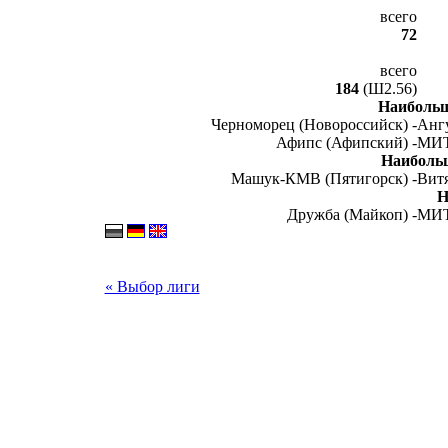
всего
72
всего
184
(Ш2.56)
Наибольш
Черноморец (Новороссийск) -
Ангу
Афипс (Афипский) -
МИТ
Наиболь
Машук-КМВ (Пятигорск) -
Витя
Н
Дружба (Майкоп) -
МИТ
« Выбор лиги