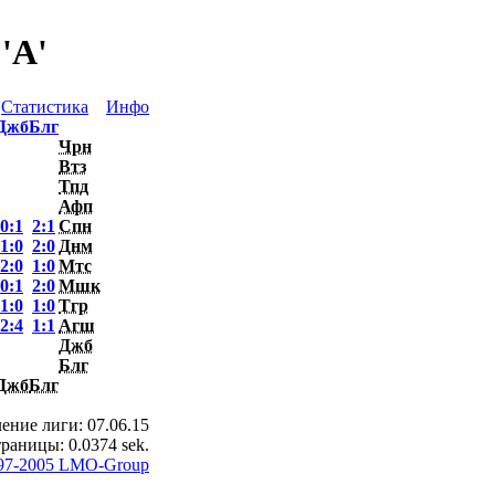
'А'
Статистика
Инфо
Джб
Блг
Чрн
Втз
Тпд
Афп
0:1
2:1
Спн
1:0
2:0
Днм
2:0
1:0
Мтс
0:1
2:0
Мшк
1:0
1:0
Тгр
2:4
1:1
Агш
Джб
Блг
Джб
Блг
ение лиги: 07.06.15
раницы: 0.0374 sek.
97-2005 LMO-Group