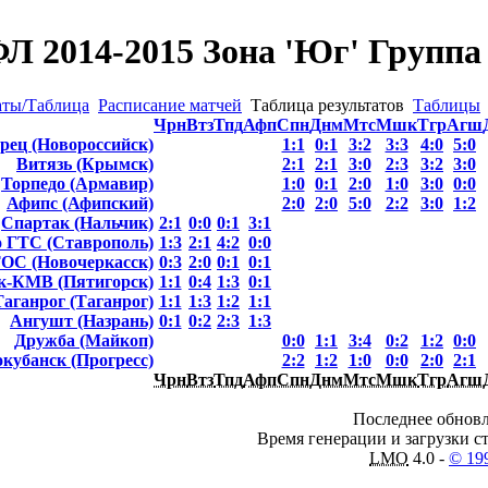
Л 2014-2015 Зона 'Юг' Группа 
аты/Таблица
Расписание матчей
Таблица результатов
Таблицы
Чрн
Втз
Тпд
Афп
Спн
Днм
Мтс
Мшк
Тгр
Агш
рец (Новороссийск)
1:1
0:1
3:2
3:3
4:0
5:0
Витязь (Крымск)
2:1
2:1
3:0
2:3
3:2
3:0
Торпедо (Армавир)
1:0
0:1
2:0
1:0
3:0
0:0
Афипс (Афипский)
2:0
2:0
5:0
2:2
3:0
1:2
Спартак (Нальчик)
2:1
0:0
0:1
3:1
 ГТС (Ставрополь)
1:3
2:1
4:2
0:0
С (Новочеркасск)
0:3
2:0
0:1
0:1
-КМВ (Пятигорск)
1:1
0:4
1:3
0:1
Таганрог (Таганрог)
1:1
1:3
1:2
1:1
Ангушт (Назрань)
0:1
0:2
2:3
1:3
Дружба (Майкоп)
0:0
1:1
3:4
0:2
1:2
0:0
кубанск (Прогресс)
2:2
1:2
1:0
0:0
2:0
2:1
Чрн
Втз
Тпд
Афп
Спн
Днм
Мтс
Мшк
Тгр
Агш
Последнее обновл
Время генерации и загрузки ст
LMO
4.0 -
© 19