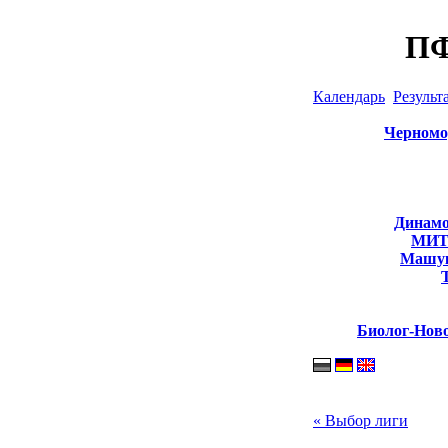
ПФ
Календарь
Результ
Черномо
Динамо
МИТО
Машук
Биолог-Ново
« Выбор лиги