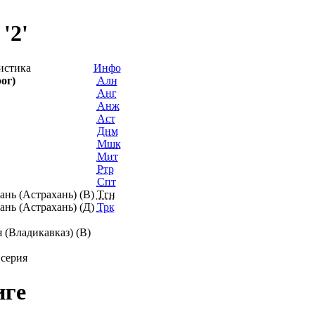
'2'
истика
Инфо
ог)
Алн
Анг
Анж
Аст
Днм
Мшк
Мит
Ртр
Спт
ань (Астрахань) (В)
Тгн
ань (Астрахань) (Д)
Трк
 (Владикавказ) (В)
серия
иге