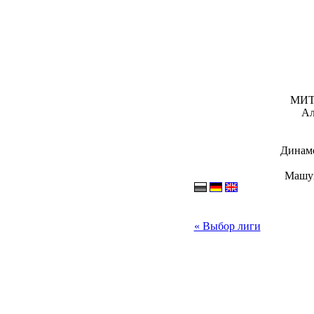
МИТО
Ал
Динамо
Машук
« Выбор лиги