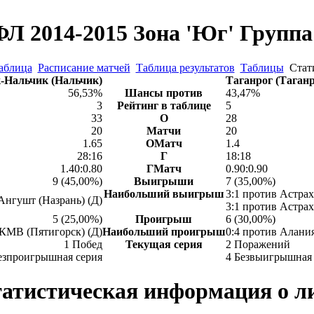
Л 2014-2015 Зона 'Юг' Группа 
аблица
Расписание матчей
Таблица результатов
Таблицы
Стат
-Нальчик (Нальчик)
Таганрог (Таганр
56,53%
Шансы против
43,47%
3
Рейтинг в таблице
5
33
О
28
20
Матчи
20
1.65
ОМатч
1.4
28:16
Г
18:18
1.40:0.80
ГМатч
0.90:0.90
9 (45,00%)
Выигрыши
7 (35,00%)
Наибольший выигрыш
3:1 против Астрах
Ангушт (Назрань) (Д)
3:1 против Астрах
5 (25,00%)
Проигрыш
6 (30,00%)
КМВ (Пятигорск) (Д)
Наибольший проигрыш
0:4 против Алания
1 Побед
Текущая серия
2 Поражений
езпроигрышная серия
4 Безвыигрышная 
атистическая информация о л