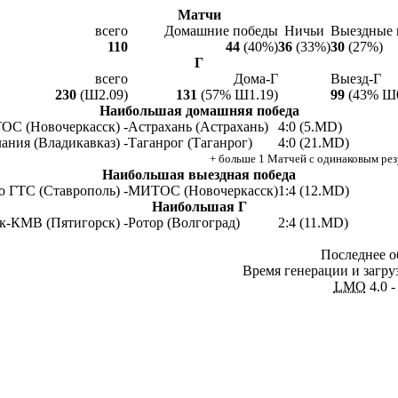
Матчи
всего
Домашние победы
Ничьи
Выездные 
110
44
(40%)
36
(33%)
30
(27%)
Г
всего
Дома-Г
Выезд-Г
230
(Ш2.09)
131
(57% Ш1.19)
99
(43% Ш0
Наибольшая домашняя победа
С (Новочеркасск) -
Астрахань (Астрахань)
4:0 (5.MD)
ания (Владикавказ) -
Таганрог (Таганрог)
4:0 (21.MD)
+ больше 1 Матчей с одинаковым рез
Наибольшая выездная победа
 ГТС (Ставрополь) -
МИТОС (Новочеркасск)
1:4 (12.MD)
Наибольшая Г
-КМВ (Пятигорск) -
Ротор (Волгоград)
2:4 (11.MD)
Последнее о
Время генерации и загруз
LMO
4.0 