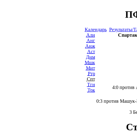
ПФ
Календарь
Результаты/Т
Алн
Спартак
Анг
Анж
Аст
Днм
Мшк
Мит
Ртр
Спт
Тгн
4:0 против 
Трк
0:3 против Машук-
3 Б
Ст