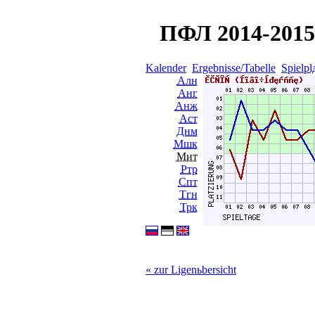
ПФЛ 2014-2015 
Kalender
Ergebnisse/Tabelle
Spielpl
Алн
Анг
Анж
Аст
Днм
Мшк
Мит
Ртр
Спт
Тгн
Трк
« zur Ligenьbersicht