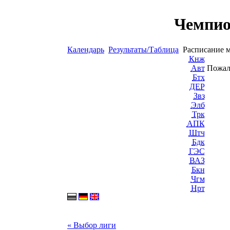
Чемпио
Календарь
Результаты/Таблица
Расписание 
Кнж
Авт
Пожал
Бтх
ДЕР
Звз
Элб
Трк
АПК
Штч
Бдк
ГЭС
ВАЗ
Бкн
Чгм
Нрт
« Выбор лиги