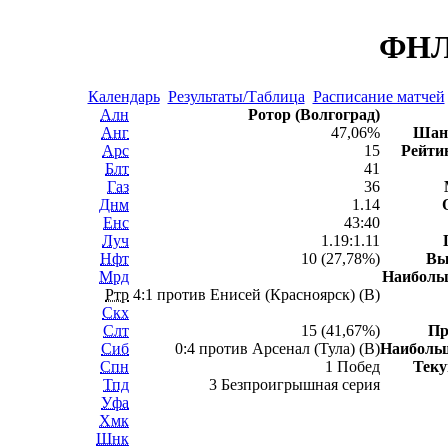
ФНЛ 
Календарь
Результаты/Таблица
Расписание матчей
Алн
Ротор (Волгоград)
Анг
47,06%
Шан
Арс
15
Рейти
Блт
41
Газ
36
Днм
1.14
Енс
43:40
Луч
1.19:1.11
Нфт
10 (27,78%)
Вы
Мрд
Наибол
Ртр
4:1 против Енисей (Красноярск) (В)
Скх
Слт
15 (41,67%)
Пр
Сиб
0:4 против Арсенал (Тула) (В)
Наиболь
Спн
1 Побед
Теку
Тпд
3 Безпроигрышная серия
Уфа
Хмк
Шнк