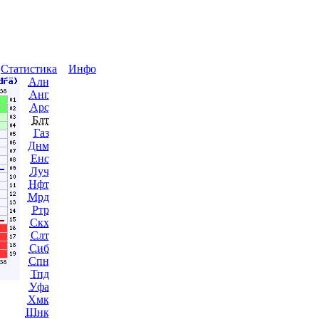
ы
Статистика
Инфо
Алн
Анг
Арс
Блт
Газ
Днм
Енс
Луч
Нфт
Мрд
Ртр
Скх
Слт
Сиб
Спн
Тпд
Уфа
Хмк
Шнк