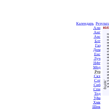
Календарь
Результ
Алн
Анг
Арс
Блт
Газ
Днм
Енс
Луч
Нфт
Мрд
Ртр
Скх
Слт
Сиб
Спн
Тпд
Уфа
Хмк
Шнк