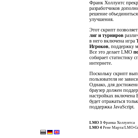
Франк Холлуитс прекр
разработчиков дополн
решение объединиться
улучшения.
Этот скрипт позволяет
лиг и турниров
различ
в него включена игра
Игроков
, поддержку 
Все это делает LMO
п
собирает статистику 
интернете.
Поскольку скрипт выпо
пользователя не зависи
Однако, для достижени
браузер должен подде
настройках включена Б
будет отражаться тольк
поддержка JavaScript.
LMO 3
Франка Холлуитса
LMO 4
Рене Марта/LMO-G