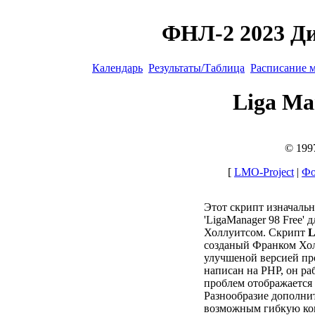
ФНЛ-2 2023 Ди
Календарь
Результаты/Таблица
Расписание 
Liga Ma
© 199
[
LMO-Project
|
Фо
Этот скрипт изначаль
'LigaManager 98 Free'
Холлуитсом. Скрипт
L
созданый Франком Хол
улучшеной версией пр
написан на PHP, он ра
проблем отображается
Разнообразие дополни
возможным гибкую ко