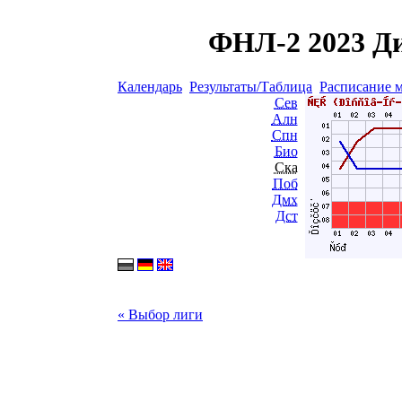
ФНЛ-2 2023 Ди
Календарь
Результаты/Таблица
Расписание 
Сев
Алн
Спн
Био
Ска
Поб
Дмх
Дст
« Выбор лиги