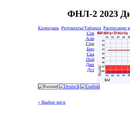
ФНЛ-2 2023 Ди
Календарь
Результаты/Таблица
Расписание 
Сев
Алн
Спн
Био
Ска
Поб
Дмх
Дст
« Выбор лиги