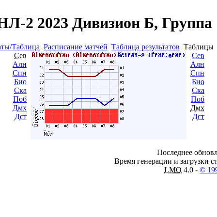
Л-2 2023 Дивизион Б, Группа
аты/Таблица
Расписание матчей
Таблица результатов
Таблиц
Сев
Сев
Алн
Алн
Спн
Спн
Био
Био
Ска
Ска
Поб
Поб
Дмх
Дмх
Дст
Дст
Последнее обновл
Время генерации и загрузки ст
LMO
4.0 -
© 19