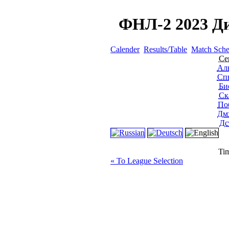
ФНЛ-2 2023 Ди
Calender
Results/Table
Match Sche
Се
Ал
Сп
Би
Ск
По
Дм
Дс
Tim
« To League Selection