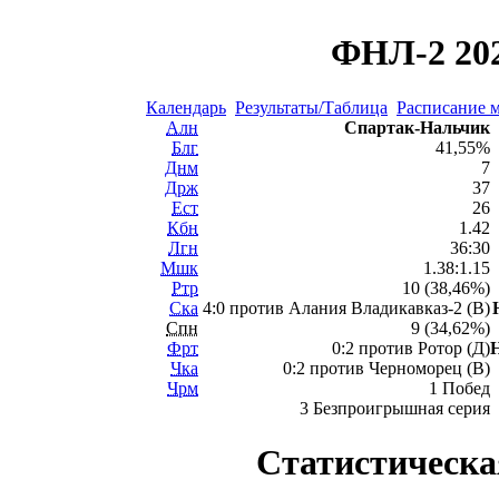
ФНЛ-2 202
Календарь
Результаты/Таблица
Расписание 
Алн
Спартак-Нальчик
Блг
41,55%
Днм
7
Држ
37
Ест
26
Кбн
1.42
Лгн
36:30
Мшк
1.38:1.15
Ртр
10 (38,46%)
Ска
4:0 против Алания Владикавказ-2 (В)
Спн
9 (34,62%)
Фрт
0:2 против Ротор (Д)
Чка
0:2 против Черноморец (В)
Чрм
1 Побед
3 Безпроигрышная серия
Статистическа