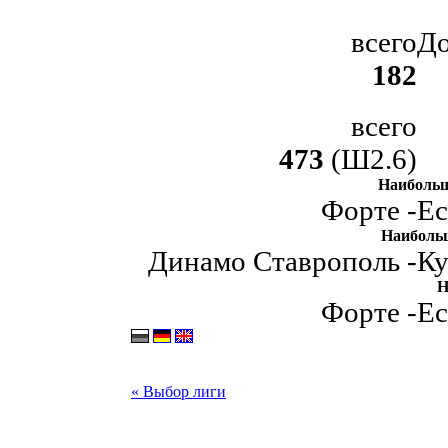
всего
До
182
всего
473
(Ш2.6)
Наибольш
Форте -
Ес
Наиболь
Динамо Ставрополь -
Ку
Н
Форте -
Ес
« Выбор лиги