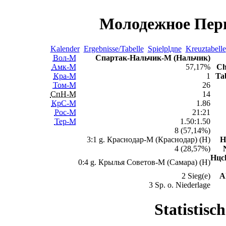
Молодежное Перв
Kalender
Ergebnisse/Tabelle
Spielplдne
Kreuztabelle
Вол-М
Спартак-Нальчик-М (Нальчик)
Амк-М
57,17%
Ch
Кра-М
1
Tab
Том-М
26
СпН-М
14
КрС-М
1.86
Рос-М
21:21
Тер-М
1.50:1.50
8 (57,14%)
3:1 g. Краснодар-М (Краснодар) (H)
H
4 (28,57%)
Hцch
0:4 g. Крылья Советов-М (Самара) (H)
2 Sieg(e)
A
3 Sp. o. Niederlage
Statistisc