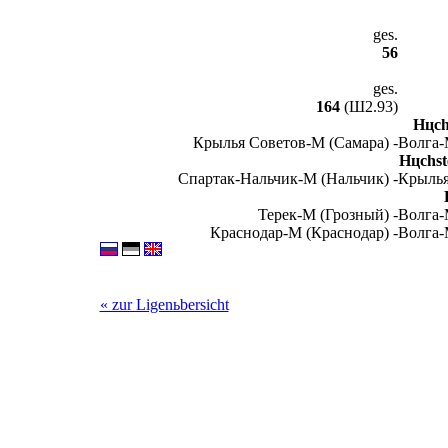
ges.
56
ges.
164
(Ш2.93)
Hцchs
Крылья Советов-М (Самара) -
Волга-
Hцchste
Спартак-Нальчик-М (Нальчик) -
Крылья
Терек-М (Грозный) -
Волга-
Краснодар-М (Краснодар) -
Волга-
« zur Ligenьbersicht