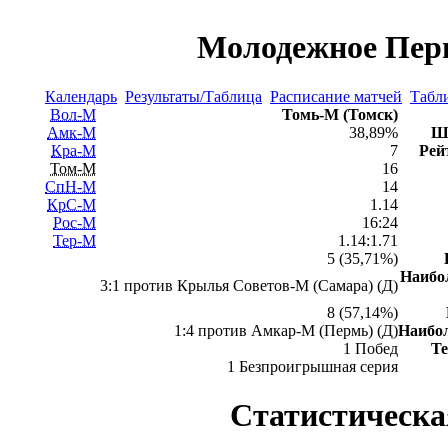
Молодежное Перв
Календарь
Результаты/Таблица
Расписание матчей
Табли
Вол-М
Томь-М (Томск)
Амк-М
38,89%
Ш
Кра-М
7
Рей
Том-М
16
СпН-М
14
КрС-М
1.14
Рос-М
16:24
Тер-М
1.14:1.71
5 (35,71%)
Наибо
3:1 против Крылья Советов-М (Самара) (Д)
8 (57,14%)
1:4 против Амкар-М (Пермь) (Д)
Наибо
1 Побед
Те
1 Безпроигрышная серия
Статистическа