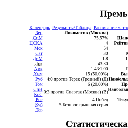
Премь
Календарь
Результаты/Таблица
Расписание матч
Зен
Локомотив (Москва)
СпМ
75,57%
Шанс
ЦСКА
4
Рейтин
Мск
54
Сат
30
ДнМ
1.8
Лок
43:30
Амк
1.43:1.00
Хим
15 (50,00%)
Вы
Руб
4:0 против Терек (Грозный) (Д)
Наиболь
Том
6 (20,00%)
Пр
СпН
Наиболь
0:3 против Спартак (Москва) (В)
КрС
Рос
4 Побед
Теку
Куб
5 Безпроигрышная серия
Тер
Статистическа