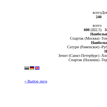
всего
До
240
всего
600
(Ш2.5)
3
Наибольш
Спартак (Москва) -
Том
Наиболь
Сатурн (Раменское) -
Руб
Н
Зенит (Санкт-Петербург) -
Хи
Спартак (Нальчик) -
Тер
« Выбор лиги