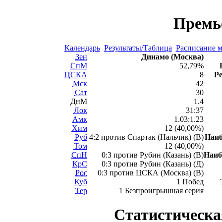
Премь
Календарь
Результаты/Таблица
Расписание м
Зен
Динамо (Москва)
СпМ
52,79%
ЦСКА
8
Ре
Мск
42
Сат
30
ДнМ
1.4
Лок
31:37
Амк
1.03:1.23
Хим
12 (40,00%)
Руб
4:2 против Спартак (Нальчик) (В)
Наи
Том
12 (40,00%)
СпН
0:3 против Рубин (Казань) (В)
Наиб
КрС
0:3 против Рубин (Казань) (Д)
Рос
0:3 против ЦСКА (Москва) (В)
Куб
1 Побед
Тер
1 Безпроигрышная серия
Статистическа