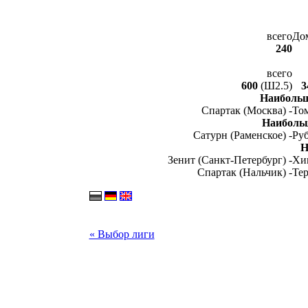
всего
До
240
всего
600
(Ш2.5)
3
Наибольш
Спартак (Москва) -
Том
Наиболь
Сатурн (Раменское) -
Руб
Н
Зенит (Санкт-Петербург) -
Хи
Спартак (Нальчик) -
Тер
« Выбор лиги