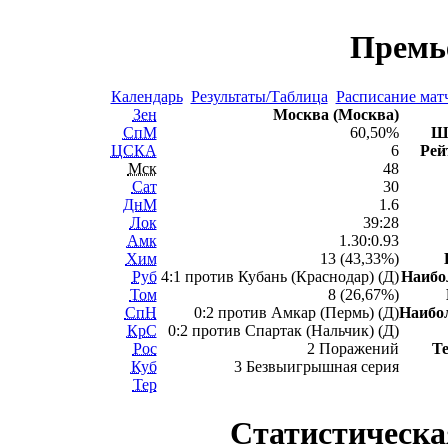
Премь
Календарь
Результаты/Таблица
Расписание мат
Зен
Москва (Москва)
СпМ
60,50%
Ш
ЦСКА
6
Рей
Мск
48
Сат
30
ДнМ
1.6
Лок
39:28
Амк
1.30:0.93
Хим
13 (43,33%)
Руб
4:1 против Кубань (Краснодар) (Д)
Наиб
Том
8 (26,67%)
СпН
0:2 против Амкар (Пермь) (Д)
Наибо
КрС
0:2 против Спартак (Нальчик) (Д)
Рос
2 Поражений
Т
Куб
3 Безвыигрышная серия
Тер
Статистическа