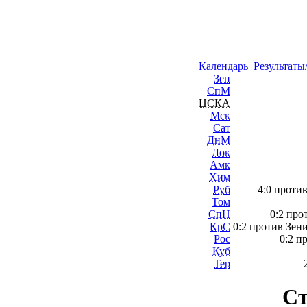
Календарь
Результаты
Зен
СпМ
ЦСКА
Мск
Сат
ДнМ
Лок
Амк
Хим
Руб
4:0 проти
Том
СпН
0:2 про
КрС
0:2 против Зен
Рос
0:2 п
Куб
Тер
Ст