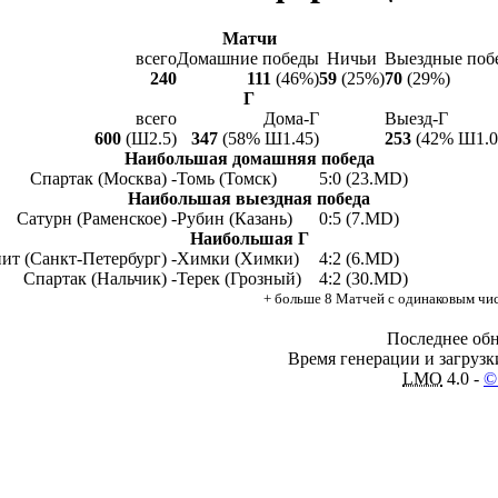
Матчи
всего
Домашние победы
Ничьи
Выездные поб
240
111
(46%)
59
(25%)
70
(29%)
Г
всего
Дома-Г
Выезд-Г
600
(Ш2.5)
347
(58% Ш1.45)
253
(42% Ш1.0
Наибольшая домашняя победа
Спартак (Москва) -
Томь (Томск)
5:0 (23.MD)
Наибольшая выездная победа
Сатурн (Раменское) -
Рубин (Казань)
0:5 (7.MD)
Наибольшая Г
ит (Санкт-Петербург) -
Химки (Химки)
4:2 (6.MD)
Спартак (Нальчик) -
Терек (Грозный)
4:2 (30.MD)
+ больше 8 Матчей с одинаковым чи
Последнее обн
Время генерации и загрузки
LMO
4.0 -
©