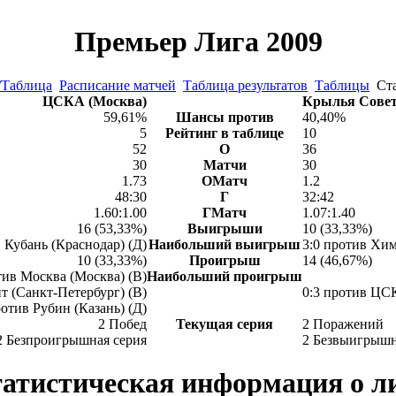
Премьер Лига 2009
/Таблица
Расписание матчей
Таблица результатов
Таблицы
Ст
ЦСКА (Москва)
Крылья Совет
59,61%
Шансы против
40,40%
5
Рейтинг в таблице
10
52
О
36
30
Матчи
30
1.73
ОМатч
1.2
48:30
Г
32:42
1.60:1.00
ГМатч
1.07:1.40
16 (53,33%)
Выигрыши
10 (33,33%)
в Кубань (Краснодар) (Д)
Наибольший выигрыш
3:0 против Хим
10 (33,33%)
Проигрыш
14 (46,67%)
тив Москва (Москва) (В)
Наибольший проигрыш
ит (Санкт-Петербург) (В)
0:3 против ЦС
ротив Рубин (Казань) (Д)
2 Побед
Текущая серия
2 Поражений
2 Безпроигрышная серия
2 Безвыигрышн
атистическая информация о л