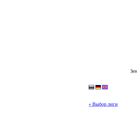
Зен
« Выбор лиги