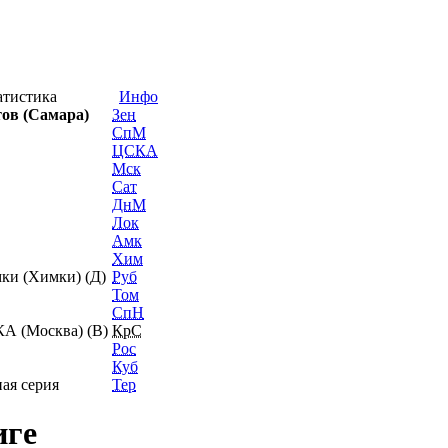
атистика
Инфо
ов (Самара)
Зен
СпМ
ЦСКА
Мск
Сат
ДнМ
Лок
Амк
Хим
ки (Химки) (Д)
Руб
Том
СпН
КА (Москва) (В)
КрС
Рос
Куб
ая серия
Тер
иге