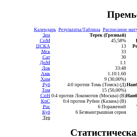
Премь
Календарь
Результаты/Таблица
Расписание мат
Зен
Терек (Грозный)
СпМ
45,58%
ЦСКА
13
Р
Мск
33
Сат
30
ДнМ
1.1
Лок
33:48
Амк
1.10:1.60
Хим
9 (30,00%)
Руб
4:0 против Томь (Томск) (Д)
Наи
Том
15 (50,00%)
СпН
0:4 против Локомотив (Москва) (В)
Наи
КрС
0:4 против Рубин (Казань) (В)
Рос
6 Поражений
Куб
6 Безвыигрышная серия
Тер
Статистическа