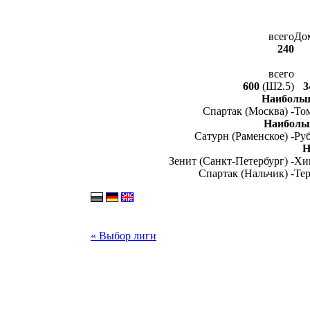
всего
До
240
всего
600
(Ш2.5)
3
Наибольш
Спартак (Москва) -
Том
Наиболь
Сатурн (Раменское) -
Руб
Н
Зенит (Санкт-Петербург) -
Хи
Спартак (Нальчик) -
Тер
« Выбор лиги