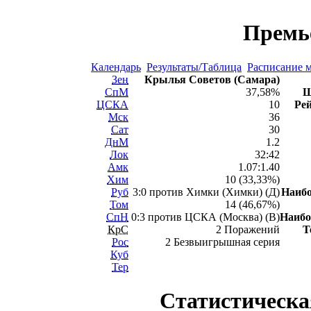
Премь
Календарь
Результаты/Таблица
Расписание 
Зен
Крылья Советов (Самара)
СпМ
37,58%
Ш
ЦСКА
10
Рей
Мск
36
Сат
30
ДнМ
1.2
Лок
32:42
Амк
1.07:1.40
Хим
10 (33,33%)
Руб
3:0 против Химки (Химки) (Д)
Наиб
Том
14 (46,67%)
СпН
0:3 против ЦСКА (Москва) (В)
Наиб
КрС
2 Поражений
Т
Рос
2 Безвыигрышная серия
Куб
Тер
Статистическа