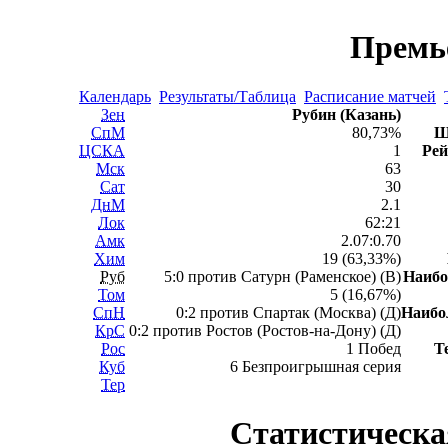
Премь
Календарь
Результаты/Таблица
Расписание матчей
Зен
Рубин (Казань)
СпМ
80,73%
Ш
ЦСКА
1
Рей
Мск
63
Сат
30
ДнМ
2.1
Лок
62:21
Амк
2.07:0.70
Хим
19 (63,33%)
Руб
5:0 против Сатурн (Раменское) (В)
Наиб
Том
5 (16,67%)
СпН
0:2 против Спартак (Москва) (Д)
Наибо
КрС
0:2 против Ростов (Ростов-на-Дону) (Д)
Рос
1 Побед
Т
Куб
6 Безпроигрышная серия
Тер
Статистическа