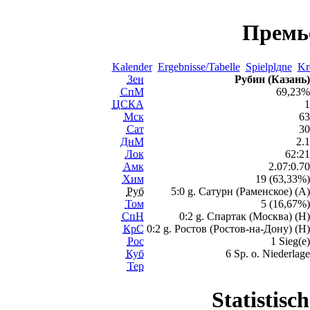
Премь
Kalender
Ergebnisse/Tabelle
Spielplдne
Kr
Зен
Рубин (Казань)
СпМ
69,23%
ЦСКА
1
Мск
63
Сат
30
ДнМ
2.1
Лок
62:21
Амк
2.07:0.70
Хим
19 (63,33%)
Руб
5:0 g. Сатурн (Раменское) (A)
Том
5 (16,67%)
СпН
0:2 g. Спартак (Москва) (H)
КрС
0:2 g. Ростов (Ростов-на-Дону) (H)
Рос
1 Sieg(e)
Куб
6 Sp. o. Niederlage
Тер
Statistisc