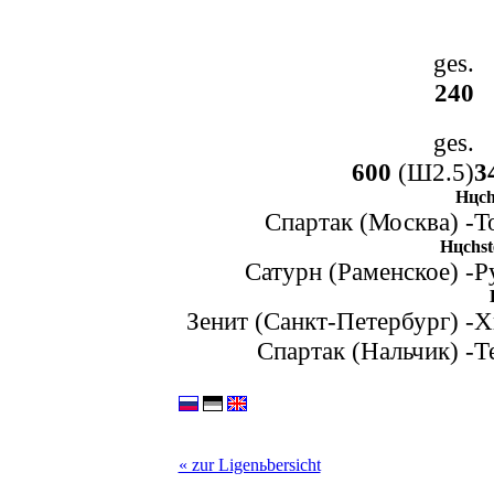
ges.
240
ges.
600
(Ш2.5)
3
Hцchs
Спартак (Москва) -
Т
Hцchste
Сатурн (Раменское) -
Р
Зенит (Санкт-Петербург) -
Х
Спартак (Нальчик) -
Т
« zur Ligenьbersicht