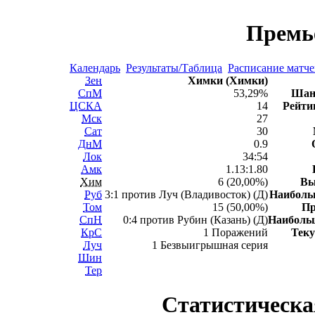
Премь
Календарь
Результаты/Таблица
Расписание матч
Зен
Химки (Химки)
СпМ
53,29%
Шан
ЦСКА
14
Рейти
Мск
27
Сат
30
ДнМ
0.9
Лок
34:54
Амк
1.13:1.80
Хим
6 (20,00%)
Вы
Руб
3:1 против Луч (Владивосток) (Д)
Наибол
Том
15 (50,00%)
П
СпН
0:4 против Рубин (Казань) (Д)
Наиболь
КрС
1 Поражений
Теку
Луч
1 Безвыигрышная серия
Шин
Тер
Статистическа