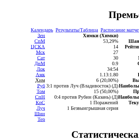
Премь
Календарь
Результаты/Таблица
Расписание матч
Зен
Химки (Химки)
СпМ
53,29%
Шан
ЦСКА
14
Рейти
Мск
27
Сат
30
ДнМ
0.9
Лок
34:54
Амк
1.13:1.80
Хим
6 (20,00%)
Вы
Руб
3:1 против Луч (Владивосток) (Д)
Наибол
Том
15 (50,00%)
П
СпН
0:4 против Рубин (Казань) (Д)
Наиболь
КрС
1 Поражений
Теку
Луч
1 Безвыигрышная серия
Шин
Тер
Статистическа