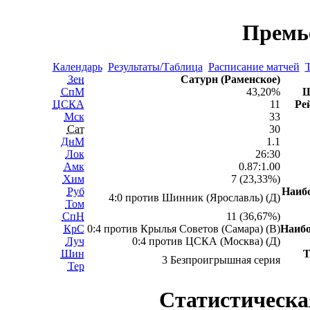
Премь
Календарь
Результаты/Таблица
Расписание матчей
Т
Зен
Сатурн (Раменское)
СпМ
43,20%
Ш
ЦСКА
11
Ре
Мск
33
Сат
30
ДнМ
1.1
Лок
26:30
Амк
0.87:1.00
Хим
7 (23,33%)
Руб
Наиб
4:0 против Шинник (Ярославль) (Д)
Том
СпН
11 (36,67%)
КрС
0:4 против Крылья Советов (Самара) (В)
Наиб
Луч
0:4 против ЦСКА (Москва) (Д)
Шин
Т
3 Безпроигрышная серия
Тер
Статистическа