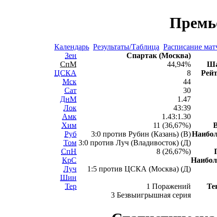
Премь
Календарь
Результаты/Таблица
Расписание мат
Зен
Спартак (Москва)
СпМ
44,94%
Ша
ЦСКА
8
Рейт
Мск
44
Сат
30
ДнМ
1.47
Лок
43:39
Амк
1.43:1.30
Хим
11 (36,67%)
Руб
3:0 против Рубин (Казань) (В)
Наибо
Том
3:0 против Луч (Владивосток) (Д)
СпН
8 (26,67%)
КрС
Наибо
Луч
1:5 против ЦСКА (Москва) (Д)
Шин
Тер
1 Поражений
Те
3 Безвыигрышная серия