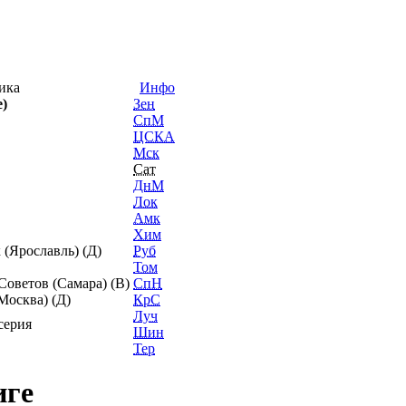
тика
Инфо
)
Зен
СпМ
ЦСКА
Мск
Сат
ДнМ
Лок
Амк
Хим
(Ярославль) (Д)
Руб
Том
Советов (Самара) (В)
СпН
Москва) (Д)
КрС
Луч
серия
Шин
Тер
иге