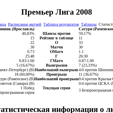
Премьер Лига 2008
лица
Расписание матчей
Таблица результатов
Таблицы
Статис
нник (Ярославль)
Сатурн (Раменское
40,83%
Шансы против
59,17%
15
Рейтинг в таблице
11
22
О
33
30
Матчи
30
0.73
ОМатч
1.1
25:48
Г
26:30
0.83:1.60
ГМатч
0.87:1.00
5 (16,67%)
Выигрыши
7 (23,33%)
анкт-Петербург) (В)
Наибольший выигрыш
4:0 против Шинник 
18 (60,00%)
Проигрыш
11 (36,67%)
урн (Раменское) (В)
Наибольший проигрыш
0:4 против Крылья 
оветов (Самара) (В)
0:4 против ЦСКА (
1 Побед
Текущая серия
3 Безпроигрышная 
зпроигрышная серия
атистическая информация о л