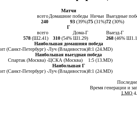
Матчи
всего
Домашние победы
Ничьи
Выездные поб
240
93
(39%)
75
(31%)
72
(30%)
Г
всего
Дома-Г
Выезд-Г
578
(Ш2.41)
310
(54% Ш1.29)
268
(46% Ш1.1
Наибольшая домашняя победа
ит (Санкт-Петербург) -
Луч (Владивосток)
8:1 (24.MD)
Наибольшая выездная победа
Спартак (Москва) -
ЦСКА (Москва)
1:5 (13.MD)
Наибольшая Г
ит (Санкт-Петербург) -
Луч (Владивосток)
8:1 (24.MD)
Последне
Время генерации и заг
LMO
4.