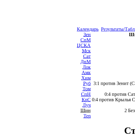
Календарь
Результаты/Таб
Зен
Ши
СпМ
ЦСКА
Мск
Сат
ДнМ
Лок
Амк
Хим
Руб
3:1 против Зенит (С
Том
СпН
0:4 против Сат
КрС
0:4 против Крылья С
Луч
Шин
2 Бе
Тер
Ст