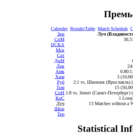
Премь
Calender
Results/Table
Match Schedule
C
Зен
Луч (Владивост
СпМ
30,
ЦСКА
Мск
Сат
ДнМ
Лок
24
Амк
0.80:1
Хим
3 (10,0
Руб
2:1 vs. Шинник (Ярославль) 
Том
15 (50,0
СпН
1:8 vs. Зенит (Санкт-Петербург) 
КрС
1 Loss(
Луч
13 Matches without a 
Шин
Тер
Statistical I