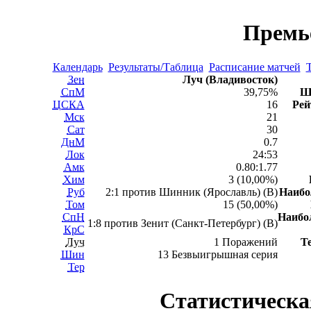
Премь
Календарь
Результаты/Таблица
Расписание матчей
Т
Зен
Луч (Владивосток)
СпМ
39,75%
Ш
ЦСКА
16
Рей
Мск
21
Сат
30
ДнМ
0.7
Лок
24:53
Амк
0.80:1.77
Хим
3 (10,00%)
Руб
2:1 против Шинник (Ярославль) (В)
Наиб
Том
15 (50,00%)
СпН
Наибо
1:8 против Зенит (Санкт-Петербург) (В)
КрС
Луч
1 Поражений
Т
Шин
13 Безвыигрышная серия
Тер
Статистическа