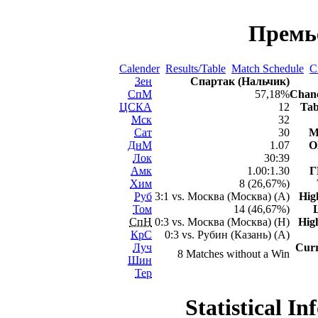
Премь
Calender
Results/Table
Match Schedule
C
Зен
Спартак (Нальчик)
СпМ
57,18%
Chanc
ЦСКА
12
Tab
Мск
32
Сат
30
M
ДнМ
1.07
О
Лок
30:39
Амк
1.00:1.30
Г
Хим
8 (26,67%)
Руб
3:1 vs. Москва (Москва) (A)
Hig
Том
14 (46,67%)
СпН
0:3 vs. Москва (Москва) (H)
Hig
КрС
0:3 vs. Рубин (Казань) (A)
Луч
Curr
8 Matches without a Win
Шин
Тер
Statistical I