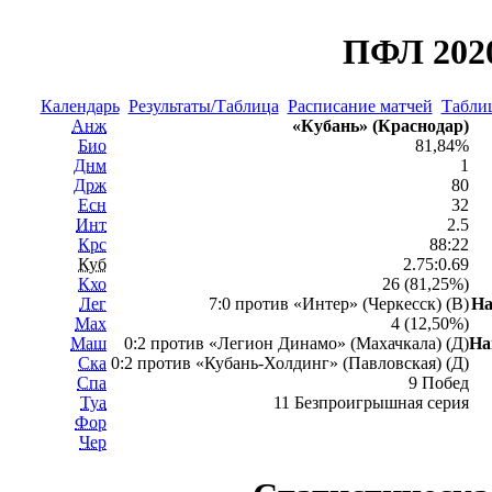
ПФЛ 2020
Календарь
Результаты/Таблица
Расписание матчей
Таблиц
Анж
«Кубань» (Краснодар)
Био
81,84%
Днм
1
Држ
80
Есн
32
Инт
2.5
Крс
88:22
Куб
2.75:0.69
Кхо
26 (81,25%)
Лег
7:0 против «Интер» (Черкесск) (В)
Н
Мах
4 (12,50%)
Маш
0:2 против «Легион Динамо» (Махачкала) (Д)
На
Ска
0:2 против «Кубань-Холдинг» (Павловская) (Д)
Спа
9 Побед
Туа
11 Безпроигрышная серия
Фор
Чер