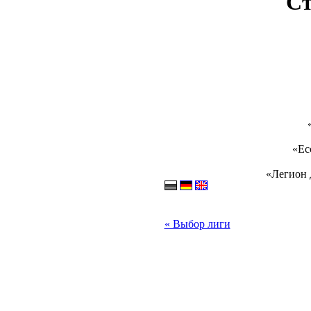
Ст
«Ес
«Легион 
« Выбор лиги