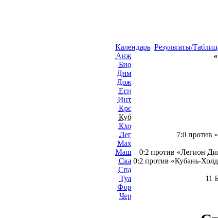
Календарь
Результаты/Таблиц
Анж
«
Био
Днм
Држ
Есн
Инт
Крс
Куб
Кхо
Лег
7:0 против 
Мах
Маш
0:2 против «Легион Ди
Ска
0:2 против «Кубань-Холд
Спа
Туа
11 
Фор
Чер