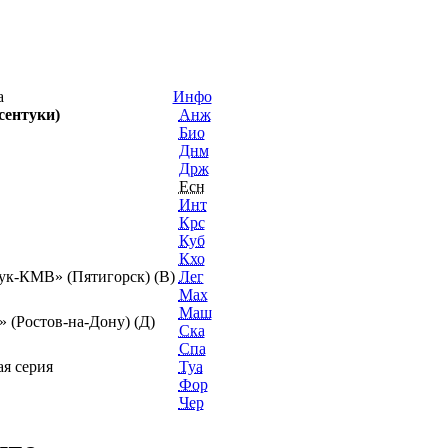
ка
Инфо
сентуки)
Анж
Био
Днм
Држ
Есн
Инт
Крс
Куб
Кхо
ук-КМВ» (Пятигорск) (В)
Лег
Мах
Маш
 (Ростов-на-Дону) (Д)
Ска
Спа
я серия
Туа
Фор
Чер