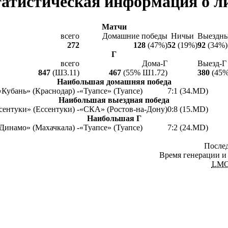
атистическая информация о л
Матчи
всего
Домашние победы
Ничьи
Выездны
272
128
(47%)
52
(19%)
92
(34%)
Г
всего
Дома-Г
Выезд-Г
847
(Ш3.11)
467
(55% Ш1.72)
380
(45%
Наибольшая домашняя победа
«Кубань» (Краснодар) -
«Туапсе» (Туапсе)
7:1 (34.MD)
Наибольшая выездная победа
сентуки» (Ессентуки) -
«СКА» (Ростов-на-Дону)
0:8 (15.MD)
Наибольшая Г
Динамо» (Махачкала) -
«Туапсе» (Туапсе)
7:2 (24.MD)
Послед
Время генерации и 
LM