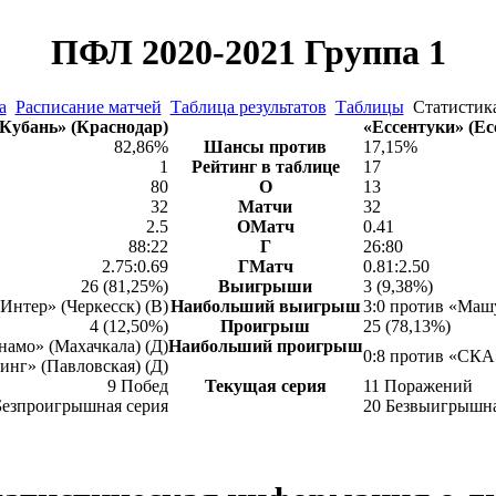
ПФЛ 2020-2021 Группа 1
а
Расписание матчей
Таблица результатов
Таблицы
Статисти
Кубань» (Краснодар)
«Ессентуки» (Ес
82,86%
Шансы против
17,15%
1
Рейтинг в таблице
17
80
О
13
32
Матчи
32
2.5
ОМатч
0.41
88:22
Г
26:80
2.75:0.69
ГМатч
0.81:2.50
26 (81,25%)
Выигрыши
3 (9,38%)
«Интер» (Черкесск) (В)
Наибольший выигрыш
3:0 против «Маш
4 (12,50%)
Проигрыш
25 (78,13%)
намо» (Махачкала) (Д)
Наибольший проигрыш
0:8 против «СКА»
инг» (Павловская) (Д)
9 Побед
Текущая серия
11 Поражений
Безпроигрышная серия
20 Безвыигрышна