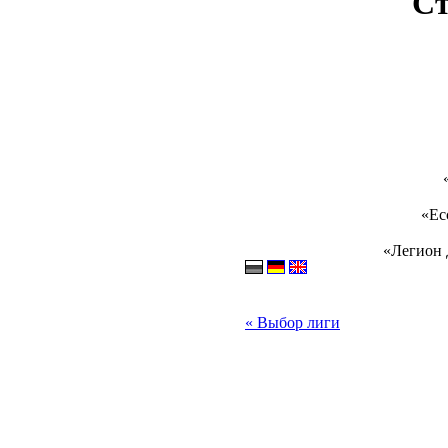
Ст
«Ес
«Легион 
« Выбор лиги