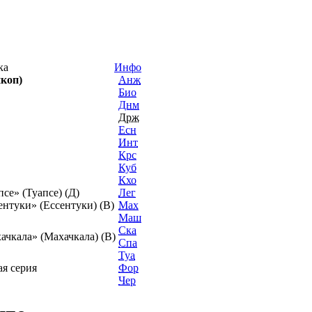
ика
Инфо
коп)
Анж
Био
Днм
Држ
Есн
Инт
Крс
Куб
Кхо
псе» (Туапсе) (Д)
Лег
ентуки» (Ессентуки) (В)
Мах
Маш
Ска
ачкала» (Махачкала) (В)
Спа
Туа
я серия
Фор
Чер