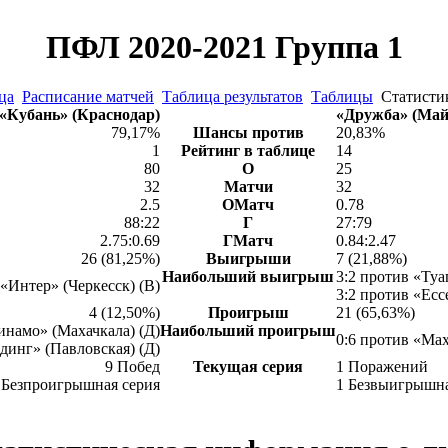
ПФЛ 2020-2021 Группа 1
ца
Расписание матчей
Таблица результатов
Таблицы
Статист
«Кубань» (Краснодар)
«Дружба» (Май
79,17%
Шансы против
20,83%
1
Рейтинг в таблице
14
80
О
25
32
Матчи
32
2.5
ОМатч
0.78
88:22
Г
27:79
2.75:0.69
ГМатч
0.84:2.47
26 (81,25%)
Выигрыши
7 (21,88%)
Наибольший выигрыш
3:2 против «Туа
 «Интер» (Черкесск) (В)
3:2 против «Есс
4 (12,50%)
Проигрыш
21 (65,63%)
инамо» (Махачкала) (Д)
Наибольший проигрыш
0:6 против «Мах
динг» (Павловская) (Д)
9 Побед
Текущая серия
1 Поражений
 Безпроигрышная серия
1 Безвыигрышна