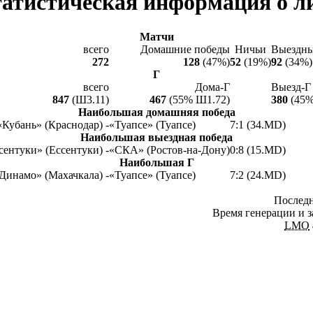
атистическая информация о л
Матчи
всего
Домашние победы
Ничьи
Выездны
272
128
(47%)
52
(19%)
92
(34%)
Г
всего
Дома-Г
Выезд-Г
847
(Ш3.11)
467
(55% Ш1.72)
380
(45%
Наибольшая домашняя победа
«Кубань» (Краснодар) -
«Туапсе» (Туапсе)
7:1 (34.MD)
Наибольшая выездная победа
сентуки» (Ессентуки) -
«СКА» (Ростов-на-Дону)
0:8 (15.MD)
Наибольшая Г
Динамо» (Махачкала) -
«Туапсе» (Туапсе)
7:2 (24.MD)
Последн
Время генерации и з
LMO