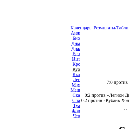
Календарь
Результаты/Табли
Анж
Био
Днм
Држ
Есн
Инт
Крс
Куб
Кхо
Лег
7:0 против
Мах
Маш
Ска
0:2 против «Легион Д
Спа
0:2 против «Кубань-Хол
Туа
Фор
11
Чер