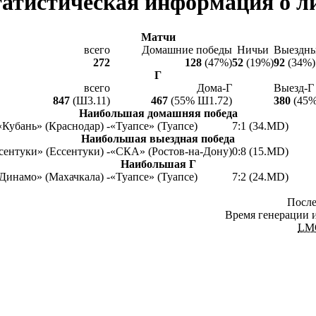
атистическая информация о л
Матчи
всего
Домашние победы
Ничьи
Выездны
272
128
(47%)
52
(19%)
92
(34%)
Г
всего
Дома-Г
Выезд-Г
847
(Ш3.11)
467
(55% Ш1.72)
380
(45%
Наибольшая домашняя победа
«Кубань» (Краснодар) -
«Туапсе» (Туапсе)
7:1 (34.MD)
Наибольшая выездная победа
сентуки» (Ессентуки) -
«СКА» (Ростов-на-Дону)
0:8 (15.MD)
Наибольшая Г
Динамо» (Махачкала) -
«Туапсе» (Туапсе)
7:2 (24.MD)
После
Время генерации и
LM