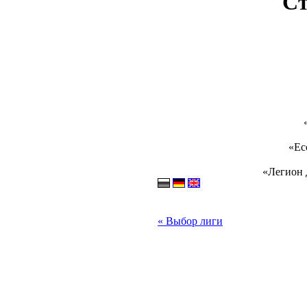
Ст
«Ес
«Легион 
« Выбор лиги