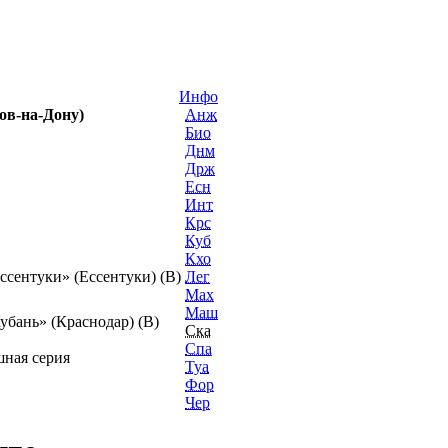
ка
Инфо
ов-на-Дону)
Анж
Био
Днм
Држ
Есн
Инт
Крс
Куб
Кхо
ссентуки» (Ессентуки) (В)
Лег
Мах
Маш
убань» (Краснодар) (В)
Ска
Спа
ная серия
Туа
Фор
Чер