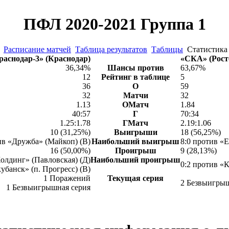
ПФЛ 2020-2021 Группа 1
Расписание матчей
Таблица результатов
Таблицы
Статисти
раснодар-3» (Краснодар)
«СКА» (Рост
36,34%
Шансы против
63,67%
12
Рейтинг в таблице
5
36
О
59
32
Матчи
32
1.13
ОМатч
1.84
40:57
Г
70:34
1.25:1.78
ГМатч
2.19:1.06
10 (31,25%)
Выигрыши
18 (56,25%)
ив «Дружба» (Майкоп) (В)
Наибольший выигрыш
8:0 против «Е
16 (50,00%)
Проигрыш
9 (28,13%)
олдинг» (Павловская) (Д)
Наибольший проигрыш
0:2 против «К
убанск» (п. Прогресс) (В)
1 Поражений
Текущая серия
2 Безвыигрыш
1 Безвыигрышная серия