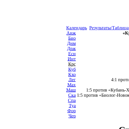
Календарь
Результаты/Таблица
Анж
«К
Био
Днм
Држ
Есн
Инт
Крс
Куб
Кхо
Лег
4:1 прот
Мах
Маш
1:5 против «Кубань-Х
Ска
1:5 против «Биолог-Новок
Спа
Туа
Фор
Чер