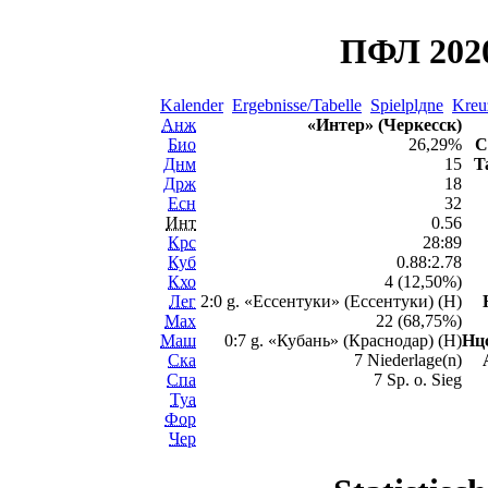
ПФЛ 2020
Kalender
Ergebnisse/Tabelle
Spielplдne
Kreu
Анж
«Интер» (Черкесск)
Био
26,29%
C
Днм
15
T
Држ
18
Есн
32
Инт
0.56
Крс
28:89
Куб
0.88:2.78
Кхо
4 (12,50%)
Лег
2:0 g. «Ессентуки» (Ессентуки) (H)
Мах
22 (68,75%)
Маш
0:7 g. «Кубань» (Краснодар) (H)
Hцc
Ска
7 Niederlage(n)
Спа
7 Sp. o. Sieg
Туа
Фор
Чер