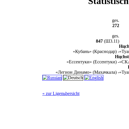
Statistisc
ges.
272
ges.
847
(Ш3.11)
Hцchs
«Кубань» (Краснодар) -
«Туа
Hцchste
«Ессентуки» (Ессентуки) -
«СКА
«Легион Динамо» (Махачкала) -
«Туа
« zur Ligenьbersicht