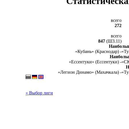
Статистическа
всего
272
всего
847
(Ш3.11)
Наибольш
«Кубань» (Краснодар) -
«Ту
Наиболь
«Ессентуки» (Ессентуки) -
«СК
Н
«Легион Динамо» (Махачкала) -
«Ту
« Выбор лиги