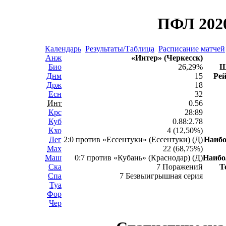
ПФЛ 2020
Календарь
Результаты/Таблица
Расписание матчей
Анж
«Интер» (Черкесск)
Био
26,29%
Ш
Днм
15
Рей
Држ
18
Есн
32
Инт
0.56
Крс
28:89
Куб
0.88:2.78
Кхо
4 (12,50%)
Лег
2:0 против «Ессентуки» (Ессентуки) (Д)
Наиб
Мах
22 (68,75%)
Маш
0:7 против «Кубань» (Краснодар) (Д)
Наиб
Ска
7 Поражений
Т
Спа
7 Безвыигрышная серия
Туа
Фор
Чер