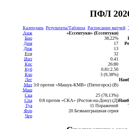
ПФЛ 2020
Календарь
Результаты/Таблица
Расписание матчей
Анж
«Ессентуки» (Ессентуки)
Био
38,22%
Днм
17
Ре
Држ
13
Есн
32
Инт
0.41
Крс
26:80
Куб
0.81:2.50
Кхо
3 (9,38%)
Лег
Наи
Мах
3:0 против «Машук-КМВ» (Пятигорск) (В)
Маш
Ска
25 (78,13%)
Спа
0:8 против «СКА» (Ростов-на-Дону) (Д)
Наиб
Туа
11 Поражений
Фор
20 Безвыигрышная серия
Чер