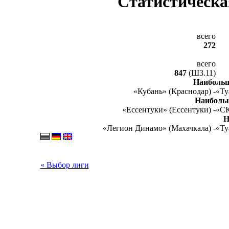
Статистическа
всего
272
всего
847
(Ш3.11)
Наибольш
«Кубань» (Краснодар) -
«Ту
Наиболь
«Ессентуки» (Ессентуки) -
«СК
Н
«Легион Динамо» (Махачкала) -
«Ту
« Выбор лиги