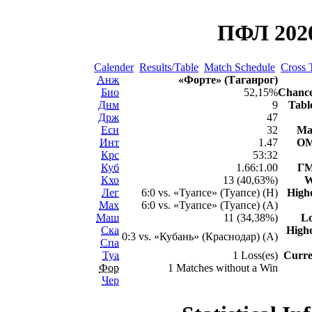
ПФЛ 2020
Calender
Results/Table
Match Schedule
Cross 
Анж
«Форте» (Таганрог)
Био
52,15%
Chance
Днм
9
Tabl
Држ
47
Есн
32
Ma
Инт
1.47
ОM
Крс
53:32
Куб
1.66:1.00
ГM
Кхо
13 (40,63%)
W
Лег
6:0 vs. «Туапсе» (Туапсе) (H)
High
Мах
6:0 vs. «Туапсе» (Туапсе) (A)
Маш
11 (34,38%)
Lo
Ска
Highe
0:3 vs. «Кубань» (Краснодар) (A)
Спа
Туа
1 Loss(es)
Curre
Фор
1 Matches without a Win
Чер