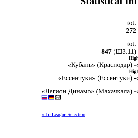
Statistical I
tot.
272
tot.
847
(Ш3.11)
Hig
«Кубань» (Краснодар) -
Hig
«Ессентуки» (Ессентуки) -
«Легион Динамо» (Махачкала) -
« To League Selection