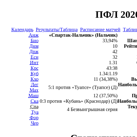
ПФЛ 2020
Календарь
Результаты/Таблица
Расписание матчей
Таблиц
Анж
«Спартак-Нальчик» (Нальчик)
Био
33,94%
Шан
Днм
10
Рейти
Држ
42
Есн
32
Инт
1.31
Крс
43:38
Куб
1.34:1.19
Кхо
11 (34,38%)
В
Лег
Наибол
5:1 против «Туапсе» (Туапсе) (Д)
Мах
Маш
12 (37,50%)
П
Ска
0:3 против «Кубань» (Краснодар) (Д)
Наибол
Спа
Тек
4 Безвыигрышная серия
Туа
Фор
Чер