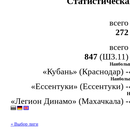
Статистическа
всего
272
всего
847
(Ш3.11)
Наибольш
«Кубань» (Краснодар) -
Наиболь
«Ессентуки» (Ессентуки) -
Н
«Легион Динамо» (Махачкала) -
« Выбор лиги