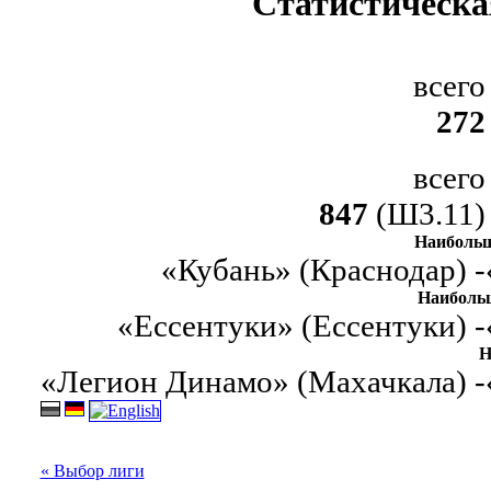
Статистическа
всего
272
всего
847
(Ш3.11)
Наибольш
«Кубань» (Краснодар) -
Наиболь
«Ессентуки» (Ессентуки) -
Н
«Легион Динамо» (Махачкала) -
« Выбор лиги