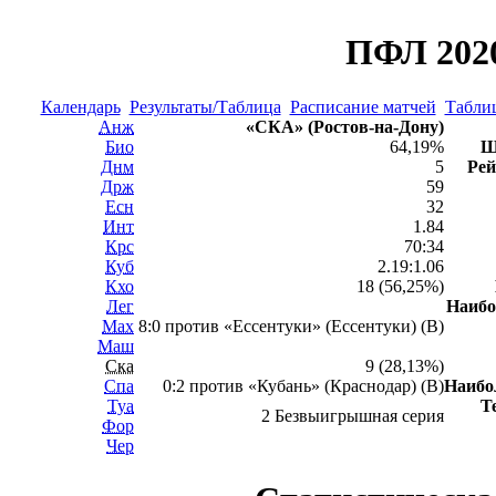
ПФЛ 2020
Календарь
Результаты/Таблица
Расписание матчей
Таблиц
Анж
«СКА» (Ростов-на-Дону)
Био
64,19%
Ш
Днм
5
Рей
Држ
59
Есн
32
Инт
1.84
Крс
70:34
Куб
2.19:1.06
Кхо
18 (56,25%)
Лег
Наиб
Мах
8:0 против «Ессентуки» (Ессентуки) (В)
Маш
Ска
9 (28,13%)
Спа
0:2 против «Кубань» (Краснодар) (В)
Наибо
Туа
Т
2 Безвыигрышная серия
Фор
Чер