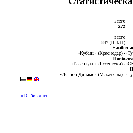
Статистическа
всего
272
всего
847
(Ш3.11)
Наибольш
«Кубань» (Краснодар) -
«Ту
Наиболь
«Ессентуки» (Ессентуки) -
«СК
Н
«Легион Динамо» (Махачкала) -
«Ту
« Выбор лиги