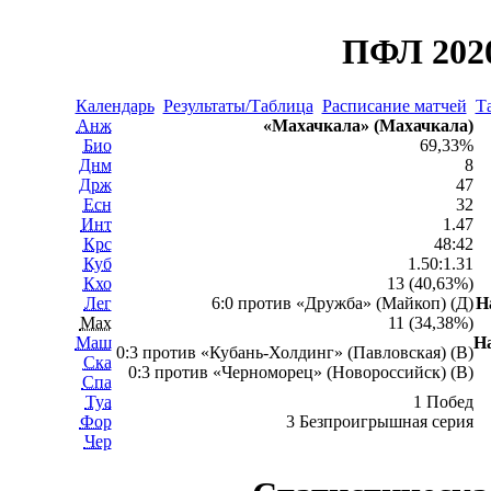
ПФЛ 2020
Календарь
Результаты/Таблица
Расписание матчей
Т
Анж
«Махачкала» (Махачкала)
Био
69,33%
Днм
8
Држ
47
Есн
32
Инт
1.47
Крс
48:42
Куб
1.50:1.31
Кхо
13 (40,63%)
Лег
6:0 против «Дружба» (Майкоп) (Д)
Н
Мах
11 (34,38%)
Маш
Н
0:3 против «Кубань-Холдинг» (Павловская) (В)
Ска
0:3 против «Черноморец» (Новороссийск) (В)
Спа
Туа
1 Побед
Фор
3 Безпроигрышная серия
Чер