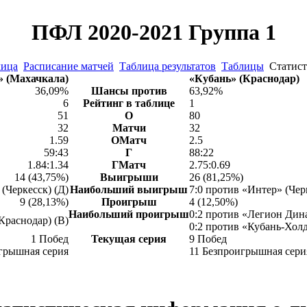
ПФЛ 2020-2021 Группа 1
лица
Расписание матчей
Таблица результатов
Таблицы
Статис
 (Махачкала)
«Кубань» (Краснодар)
36,09%
Шансы против
63,92%
6
Рейтинг в таблице
1
51
О
80
32
Матчи
32
1.59
ОМатч
2.5
59:43
Г
88:22
1.84:1.34
ГМатч
2.75:0.69
14 (43,75%)
Выигрыши
26 (81,25%)
(Черкесск) (Д)
Наибольший выигрыш
7:0 против «Интер» (Чер
9 (28,13%)
Проигрыш
4 (12,50%)
Наибольший проигрыш
0:2 против «Легион Дина
Краснодар) (В)
0:2 против «Кубань-Холд
1 Побед
Текущая серия
9 Побед
грышная серия
11 Безпроигрышная сери