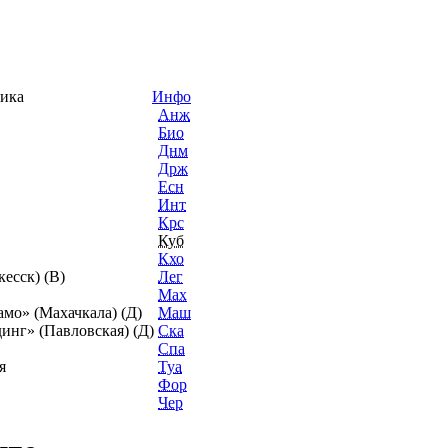
тика
Инфо
Анж
Био
Днм
Држ
Есн
Инт
Крс
Куб
Кхо
кесск) (В)
Лег
Мах
мо» (Махачкала) (Д)
Маш
инг» (Павловская) (Д)
Ска
Спа
я
Туа
Фор
Чер