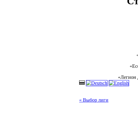
Ст
«Ес
«Легион 
« Выбор лиги