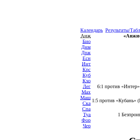
Календарь
Результаты/Таб
Анж
«Анжи»
Био
Днм
Држ
Есн
Инт
Крс
Куб
Кхо
Лег
6:1 против «Интер» 
Мах
Маш
1:5 против «Кубань» (
Ска
Спа
Туа
1 Безпрои
Фор
Чер