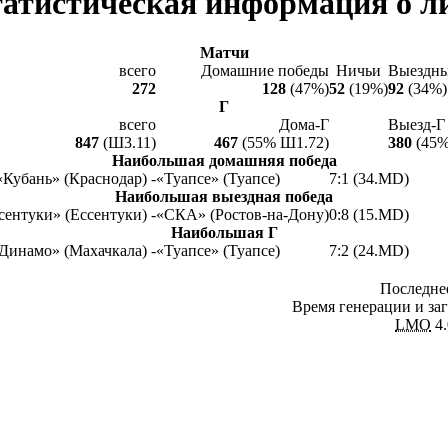
атистическая информация о л
Матчи
всего
Домашние победы
Ничьи
Выездны
272
128
(47%)
52
(19%)
92
(34%)
Г
всего
Дома-Г
Выезд-Г
847
(Ш3.11)
467
(55% Ш1.72)
380
(45%
Наибольшая домашняя победа
«Кубань» (Краснодар) -
«Туапсе» (Туапсе)
7:1 (34.MD)
Наибольшая выездная победа
сентуки» (Ессентуки) -
«СКА» (Ростов-на-Дону)
0:8 (15.MD)
Наибольшая Г
Динамо» (Махачкала) -
«Туапсе» (Туапсе)
7:2 (24.MD)
Последнее
Время генерации и заг
LMO
4.