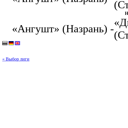
(С
Н
«Д
«Ангушт» (Назрань) -
(С
« Выбор лиги