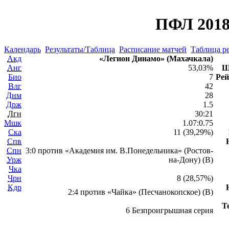
ПФЛ 2018
Календарь
Результаты/Таблица
Расписание матчей
Таблица ре
Акд
«Легион Динамо» (Махачкала)
Анг
53,03%
Ш
Био
7
Рей
Влг
42
Днм
28
Држ
1.5
Лгн
30:21
Мшк
1.07:0.75
Ска
11 (39,29%)
Спв
Спн
3:0 против «Академия им. В.Понедельника» (Ростов-
Урж
на-Дону) (В)
Чка
Чрн
8 (28,57%)
Кдр
2:4 против «Чайка» (Песчанокопское) (В)
Т
6 Безпроигрышная серия