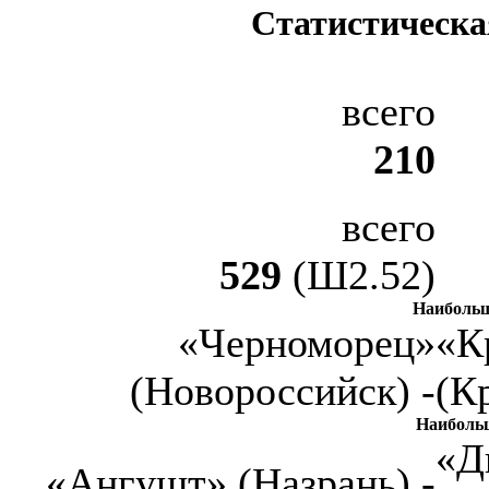
Статистическа
всего
210
всего
529
(Ш2.52)
Наибольш
«Черноморец»
«К
(Новороссийск) -
(К
Наиболь
«Д
«Ангушт» (Назрань) -