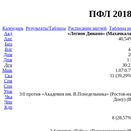
ПФЛ 2018
Календарь
Результаты/Таблица
Расписание матчей
Таблица ре
Акд
«Легион Динамо» (Махачкала
Анг
40,54
Био
Влг
4
Днм
2
Држ
1.
Лгн
30:2
Мшк
1.07:0.7
Ска
11 (39,29%
Спв
Спн
Урж
3:0 против «Академия им. В.Понедельника» (Ростов-на
Чка
Дону) (В
Чрн
Кдр
8 (28,57%
2:4 против «Чайка» (Песчанокопское) (В