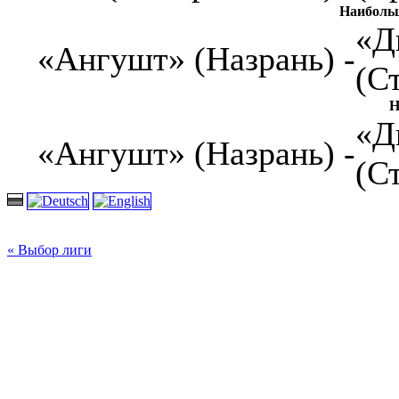
Наиболь
«Д
«Ангушт» (Назрань) -
(С
Н
«Д
«Ангушт» (Назрань) -
(С
« Выбор лиги