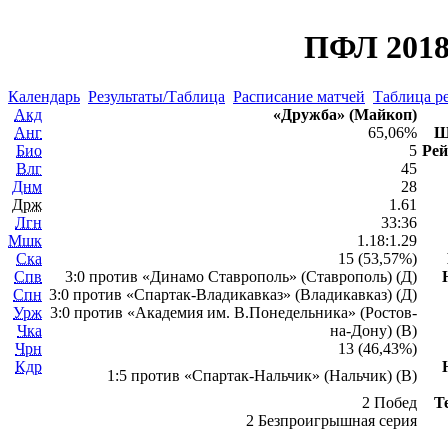
ПФЛ 2018
Календарь
Результаты/Таблица
Расписание матчей
Таблица ре
Акд
«Дружба» (Майкоп)
Анг
65,06%
Ш
Био
5
Рей
Влг
45
Днм
28
Држ
1.61
Лгн
33:36
Мшк
1.18:1.29
Ска
15 (53,57%)
Спв
3:0 против «Динамо Ставрополь» (Ставрополь) (Д)
Спн
3:0 против «Спартак-Владикавказ» (Владикавказ) (Д)
Урж
3:0 против «Академия им. В.Понедельника» (Ростов-
Чка
на-Дону) (В)
Чрн
13 (46,43%)
Кдр
1:5 против «Спартак-Нальчик» (Нальчик) (В)
2 Побед
Т
2 Безпроигрышная серия