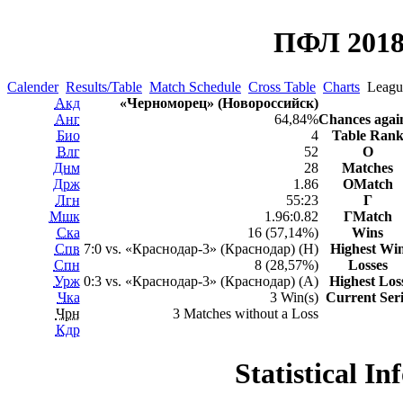
ПФЛ 2018
Calender
Results/Table
Match Schedule
Cross Table
Charts
League
Акд
«Черноморец» (Новороссийск)
Анг
64,84%
Chances agai
Био
4
Table Ran
Влг
52
О
Днм
28
Matches
Држ
1.86
ОMatch
Лгн
55:23
Г
Мшк
1.96:0.82
ГMatch
Ска
16 (57,14%)
Wins
Спв
7:0 vs. «Краснодар-3» (Краснодар) (H)
Highest Wi
Спн
8 (28,57%)
Losses
Урж
0:3 vs. «Краснодар-3» (Краснодар) (A)
Highest Los
Чка
3 Win(s)
Current Ser
Чрн
3 Matches without a Loss
Кдр
Statistical I