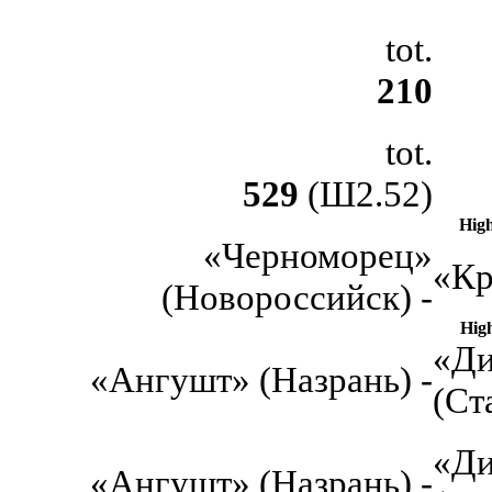
tot.
210
tot.
529
(Ш2.52)
Hig
«Черноморец»
«Кр
(Новороссийск) -
Hig
«Ди
«Ангушт» (Назрань) -
(Ст
«Ди
«Ангушт» (Назрань) -